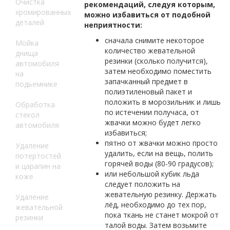
Очистка
рекомендаций, следуя которым,
хромированных
можно избавиться от подобной
деталей
неприятности:
сначала снимите некоторое
Мойка
количество жевательной
днища
резинки (сколько получится),
автомобиля
затем необходимо поместить
на
запачканный предмет в
подьемнике
полиэтиленовый пакет и
положить в морозильник и лишь
Обработка
по истечении получаса, от
стекол
жвачки можно будет легко
автомобиля
избавиться;
пятно от жвачки можно просто
Удаление
удалить, если на вещь, полить
потертостей
горячей воды (80-90 градусов);
и царапин на
или небольшой кубик льда
коже
следует положить на
жевательную резинку. Держать
Удаление
лёд, необходимо до тех пор,
жевательной
пока ткань не станет мокрой от
резинки
талой воды. Затем возьмите