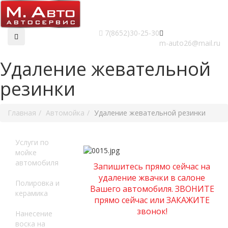
7(8652)30-25-30
m-auto26@mail.ru
Удаление жевательной
резинки
Главная
Автомойка
Удаление жевательной резинки
Услуги по
мойке
автомобиля
Запишитесь прямо сейчас на
удаление жвачки в салоне
Полировка и
Вашего автомобиля. ЗВОНИТЕ
керамика
прямо сейчас или ЗАКАЖИТЕ
звонок!
Нанесение
воска на