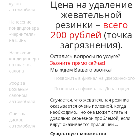
Цена на удаление
кузов
автомобиля
жевательной
резинки –
всего
Нанесение
кондиционера
200 рублей
(точка
«чернителя»
на шины
загрязнения).
Нанесение
Остались вопросы по услуге?
кондиционера
Звоните прямо сейчас!
на пластик
Мы ждем Вашего звонка!
салона
Позвонить в филиал на Дзержинского
Уход за
Позвонить в филиал на Доваторцев
кожаным
салоном
Случается, что жевательная резинка
автомобиля
оказывается очень полезной, когда
необходимо… но она может стать и
Очистка
довольно серьёзной проблемой, если
дисков
вдруг оказывается прилипшей….
автомобиля
Существует множество