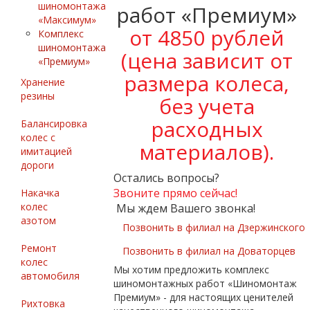
шиномонтажа
работ «Премиум»
«Максимум»
от 4850 рублей
Комплекс
шиномонтажа
(цена зависит от
«Премиум»
размера колеса,
Хранение
резины
без учета
расходных
Балансировка
колес с
материалов).
имитацией
дороги
Остались вопросы?
Звоните прямо сейчас!
Накачка
колес
Мы ждем Вашего звонка!
азотом
Позвонить в филиал на Дзержинского
Ремонт
Позвонить в филиал на Доваторцев
колес
Мы хотим предложить комплекс
автомобиля
шиномонтажных работ «Шиномонтаж
Премиум» - для настоящих ценителей
Рихтовка