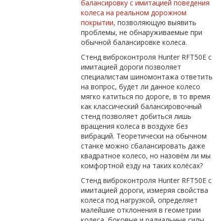
балансировку с имитацией поведения
колеса на реальном дорожном
покрытии
, позволяющую выявить
проблемы, не обнаруживаемые при
обычной балансировке колеса.
Cтенд виброконтроля Hunter RFT50E с
имитацией дороги позволяет
специалистам шиномонтажа ответить
на вопрос, будет ли данное колесо
мягко катиться по дороге, в то время
как классический балансировочный
стенд позволяет добиться лишь
вращения колеса в воздухе без
вибраций. Теоретически на обычном
станке можно сбалансировать даже
квадратное колесо, но назовём ли мы
комфортной езду на таких колёсах?
Cтенд виброконтроля Hunter RFT50E с
имитацией дороги, измеряя свойства
колеса под нагрузкой, определяет
малейшие отклонения в геометрии
колеса, боковые и радиальные силы,