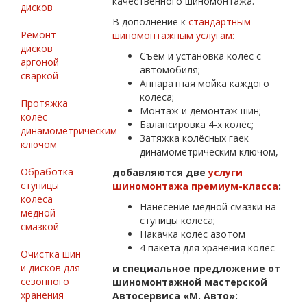
качественного шиномонтажа.
дисков
В дополнение к
стандартным
Ремонт
шиномонтажным услугам:
дисков
Съём и установка колес с
аргоной
автомобиля;
сваркой
Аппаратная мойка каждого
колеса;
Протяжка
Монтаж и демонтаж шин;
колес
Балансировка 4-х колёс;
динамометрическим
Затяжка колёсных гаек
ключом
динамометрическим ключом,
Обработка
добавляются две
услуги
ступицы
шиномонтажа премиум-класса
:
колеса
Нанесение медной смазки на
медной
ступицы колеса;
смазкой
Накачка колёс азотом
4 пакета для хранения колес
Очистка шин
и дисков для
и специальное предложение от
сезонного
шиномонтажной мастерской
хранения
Автосервиса «М. Авто»: